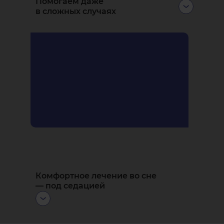
Помогаем даже
в сложных случаях
Применяем
узкоспециализированные методики:
скуловую, трансназальную
и птеригоидную
имплантации.
Комфортное лечение во сне
— под седацией