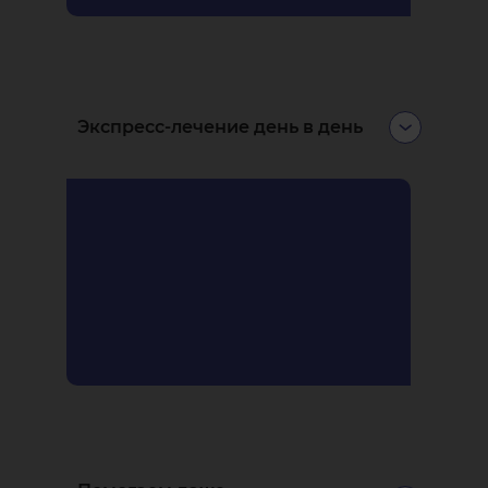
Экспресс-лечение день в день
Вы можете записаться на завтра и
даже на сегодня. В экстренных
ситуациях делаем всё, чтобы
принять прямо сейчас.