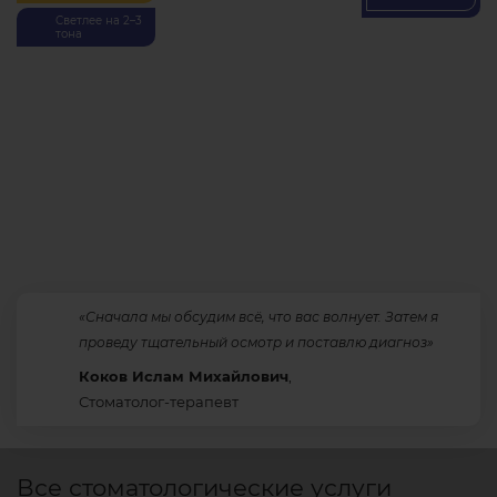
Светлее на 2–3
тона
«Сначала мы обсудим всё, что вас волнует. Затем я
проведу тщательный осмотр и поставлю диагноз»
Коков Ислам Михайлович
,
Стоматолог-терапевт
Все стоматологические услуги