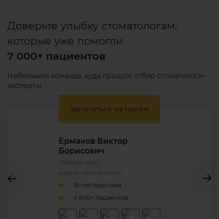
Для вашего спокойствия можем
Доверьте улыбку стоматологам,
провести любое лечение
которые уже помогли
под седацией. Вы остаётесь
в сознании, при этом тревога
7 000+ пациентов
и болевые ощущения значительно
снижаются.
Небольшая команда, куда прошли отбор стоматологи-
эксперты
Записаться на приём
Ермаков Виктор
Борисович
Главный врач,
хирург-имплантолог
18 лет практики
4 800+ пациентов