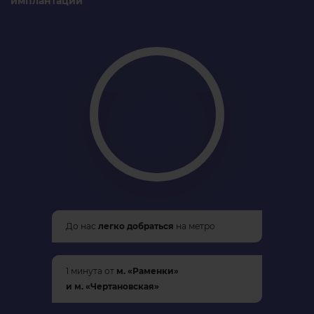
имплантации
До нас
легко добраться
на метро
1 минута от
м. «Раменки»
и м. «Чертановская»