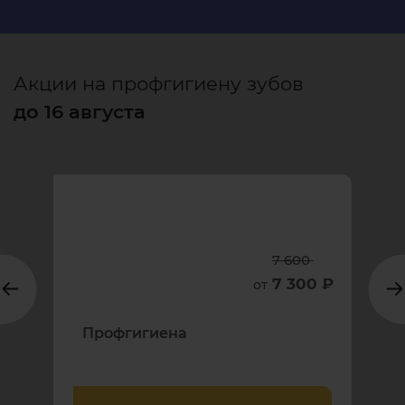
Акции на профгигиену зубов
до 16 августа
7 600
7 300 ₽
от
Профгигиена