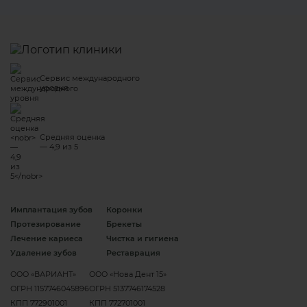
Сервис международного
уровня
Средняя оценка
— 4,9 из 5
Имплантация зубов
Коронки
Протезирование
Брекеты
Лечение кариеса
Чистка и гигиена
Удаление зубов
Реставрация
ООО «ВАРИАНТ»
ООО «Нова Дент 15»
ОГРН 1157746045896
ОГРН 5137746174528
КПП 772901001
КПП 772701001