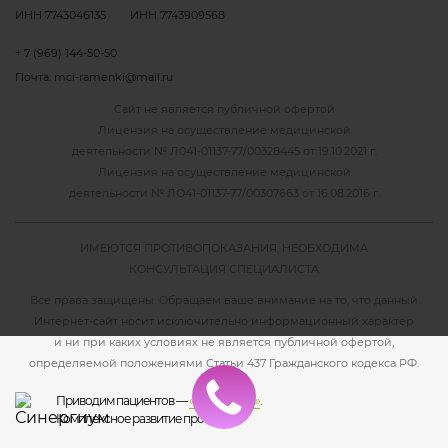
ИНН 7743046135
ИНН 7743909568
+ 7 (969) 144-50-50
Почта:
mci-ramenki@mail.ru
Сайт не является публичной офертой
Лицензия на осуществление медицинской
деятельности №
Л041-01137-77/00328445 от 19.10.2021 г.
Лицензия на осуществление медицинской
деятельности №
ЛО41-01137-77/00307663 от 16.08.2016 г.
ИМЕЮТСЯ ПРОТИВОПОКАЗАНИЯ, НЕОБХОДИМА
КОНСУЛЬТАЦИЯ СПЕЦИАЛИСТА
Все права защищены. Обращаем ваше внимание на то, что данный
Интернет-сайт носит исключительно информационный характер
и ни при каких условиях не является публичной офертой,
определяемой положениями Статьи 437 Гражданского кодекса РФ.
Приводим пациентов —
«Синергиум»
.
Комплексное развитие проекта