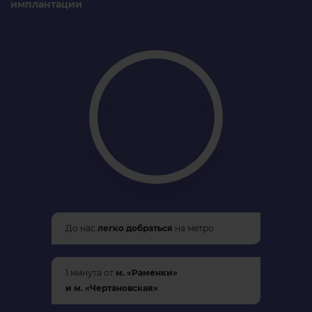
имплантации
До нас
легко добраться
на метро
1 минута от
м. «Раменки»
и м. «Чертановская»