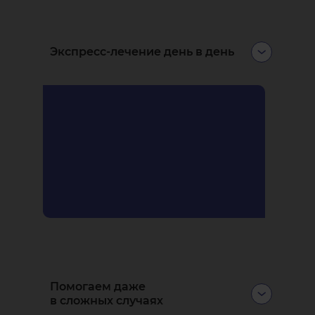
Экспресс-лечение день в день
Вы можете записаться на завтра и
даже на сегодня. В экстренных
ситуациях делаем всё, чтобы
принять прямо сейчас.
Помогаем даже
в сложных случаях