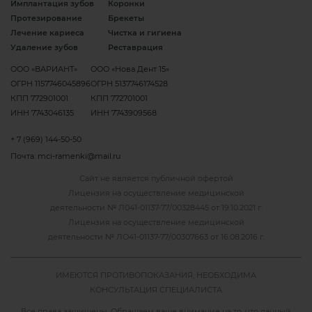
Имплантация зубов
Коронки
Протезирование
Брекеты
Лечение кариеса
Чистка и гигиена
Удаление зубов
Реставрация
ООО «ВАРИАНТ»
ООО «Нова Дент 15»
ОГРН 1157746045896
ОГРН 5137746174528
КПП 772901001
КПП 772701001
ИНН 7743046135
ИНН 7743909568
+ 7 (969) 144-50-50
Почта:
mci-ramenki@mail.ru
Сайт не является публичной офертой
Лицензия на осуществление медицинской
деятельности №
Л041-01137-77/00328445 от 19.10.2021 г.
Лицензия на осуществление медицинской
деятельности №
ЛО41-01137-77/00307663 от 16.08.2016 г.
ИМЕЮТСЯ ПРОТИВОПОКАЗАНИЯ, НЕОБХОДИМА
КОНСУЛЬТАЦИЯ СПЕЦИАЛИСТА
Все права защищены. Обращаем ваше внимание на то, что данный