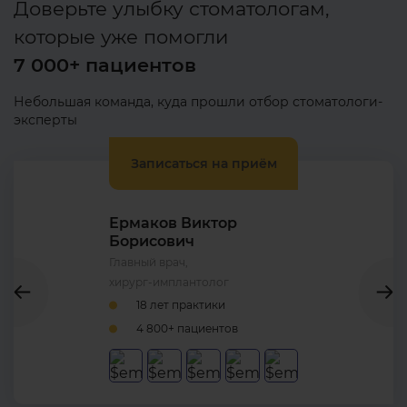
Доверьте улыбку стоматологам,
провести любое лечение
которые уже помогли
под седацией. Вы остаётесь
в сознании, при этом тревога
7 000+ пациентов
и болевые ощущения значительно
снижаются.
Небольшая команда, куда прошли отбор стоматологи-
эксперты
Записаться на приём
Ермаков Виктор
Борисович
Главный врач,
хирург-имплантолог
18 лет практики
4 800+ пациентов