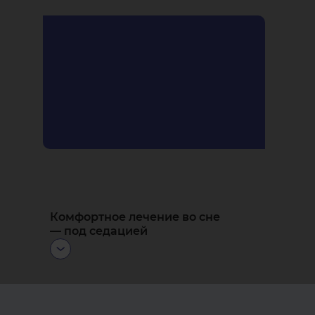
Применяем
узкоспециализированные методики:
скуловую, трансназальную
и птеригоидную
имплантации.
Комфортное лечение во сне
— под седацией
Для вашего спокойствия можем