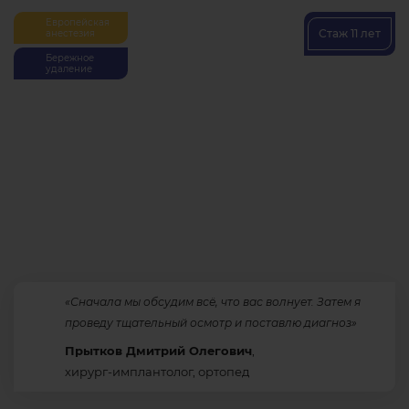
Европейская
Стаж 11 лет
анестезия
Бережное
удаление
«Сначала мы обсудим всё, что вас волнует. Затем я
проведу тщательный осмотр и поставлю диагноз»
Прытков Дмитрий Олегович
,
хирург-имплантолог, ортопед