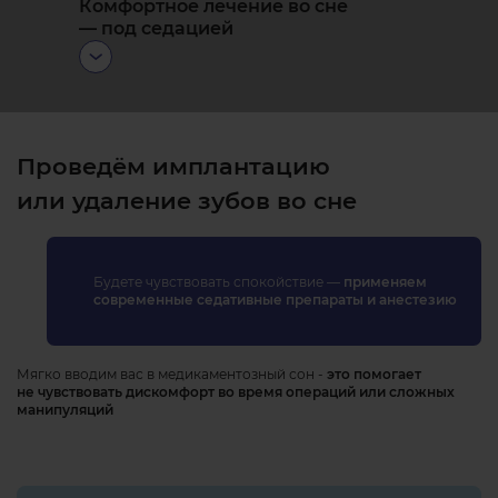
Комфортное лечение во сне
— под седацией
Для вашего спокойствия можем
Проведём имплантацию
провести любое лечение
или удаление зубов во сне
под седацией. Вы остаётесь
в сознании, при этом тревога
и болевые ощущения значительно
Будете чувствовать спокойствие —
снижаются.
применяем
современные седативные препараты и анестезию
Мягко вводим вас в медикаментозный сон -
это помогает
не чувствовать дискомфорт во время операций или сложных
манипуляций