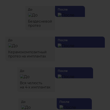
До
После
Бездесневой
протез
До
После
Керамокомпозитный
протез на имплантах
До
После
Вся челюсть
на 4-х имплантах
До
После