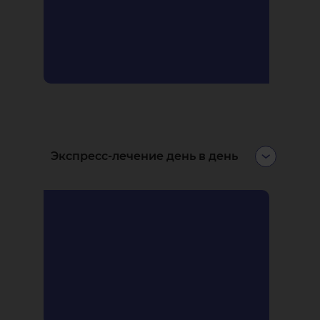
Экспресс-лечение день в день
Вы можете записаться на завтра и
даже на сегодня. В экстренных
ситуациях делаем всё, чтобы
принять прямо сейчас.