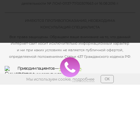
деятельности №
ЛО41-01137-77/00307663 от 16.08.2016 г.
ИМЕЮТСЯ ПРОТИВОПОКАЗАНИЯ, НЕОБХОДИМА
КОНСУЛЬТАЦИЯ СПЕЦИАЛИСТА
Все права защищены. Обращаем ваше внимание на то, что данный
Интернет-сайт носит исключительно информационный характер
и ни при каких условиях не является публичной офертой,
определяемой положениями Статьи 437 Гражданского кодекса РФ.
Приводим пациентов —
«Синергиум»
.
Комплексное развитие проекта
Мы используем cookie,
подробнее
ОК