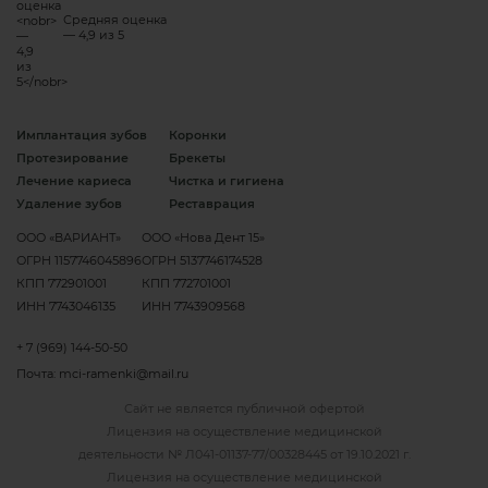
Средняя оценка
— 4,9 из 5
Имплантация зубов
Коронки
Протезирование
Брекеты
Лечение кариеса
Чистка и гигиена
Удаление зубов
Реставрация
ООО «ВАРИАНТ»
ООО «Нова Дент 15»
ОГРН 1157746045896
ОГРН 5137746174528
КПП 772901001
КПП 772701001
ИНН 7743046135
ИНН 7743909568
+ 7 (969) 144-50-50
Почта:
mci-ramenki@mail.ru
Сайт не является публичной офертой
Лицензия на осуществление медицинской
деятельности №
Л041-01137-77/00328445 от 19.10.2021 г.
Лицензия на осуществление медицинской