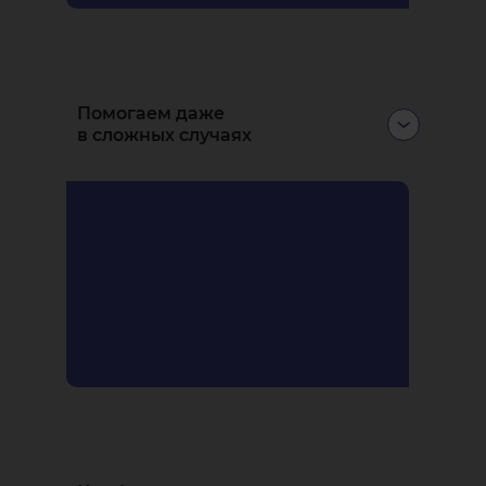
Помогаем даже
в сложных случаях
Применяем
узкоспециализированные методики:
скуловую, трансназальную
и птеригоидную
имплантации.